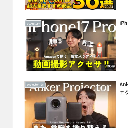
iP
accessory
An
projector | tv
ェ