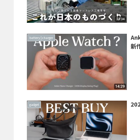
An
battery | charger
新
20
gadget