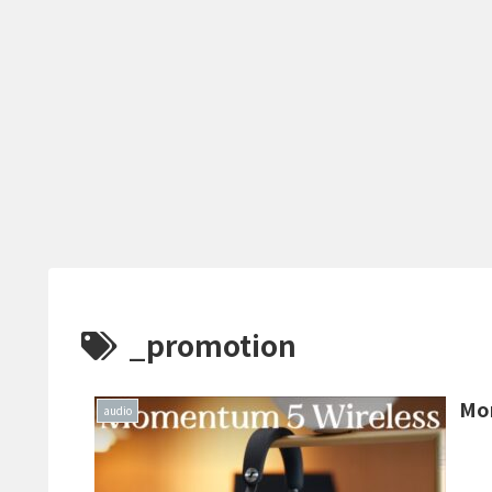
_promotion
Mo
audio