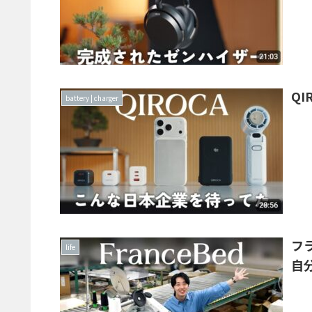
Q
battery | charger
フ
life
自