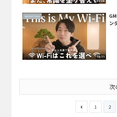
G
service | app
ン
次
前
1
2