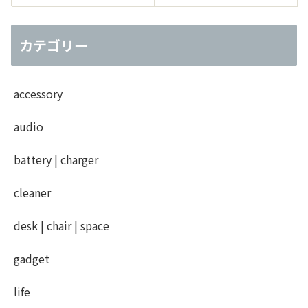
カテゴリー
accessory
audio
battery | charger
cleaner
desk | chair | space
gadget
life