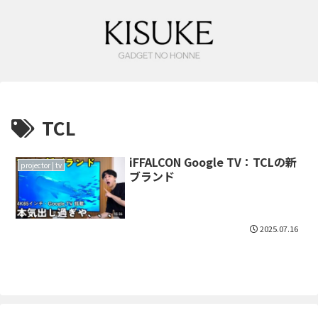
TCL
iFFALCON Google TV：TCLの新
projector | tv
ブランド
2025.07.16