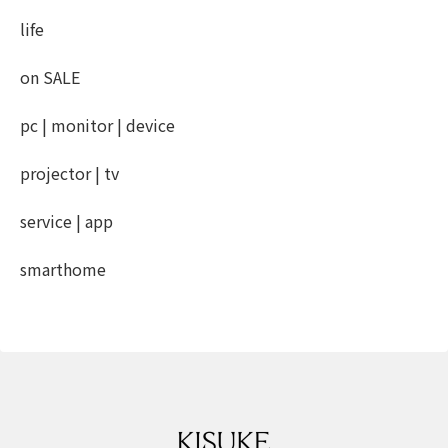
life
on SALE
pc | monitor | device
projector | tv
service | app
smarthome