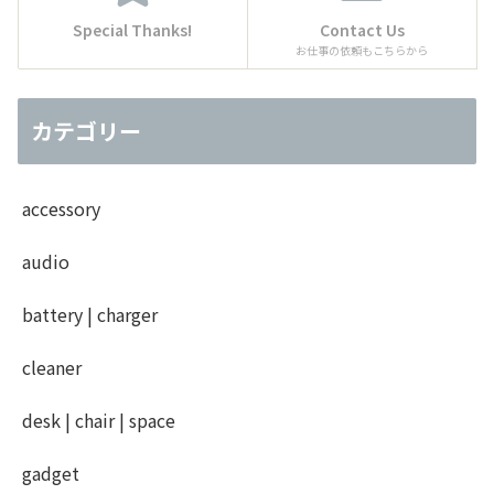
Special Thanks!
Contact Us
お仕事の依頼もこちらから
カテゴリー
accessory
audio
battery | charger
cleaner
desk | chair | space
gadget