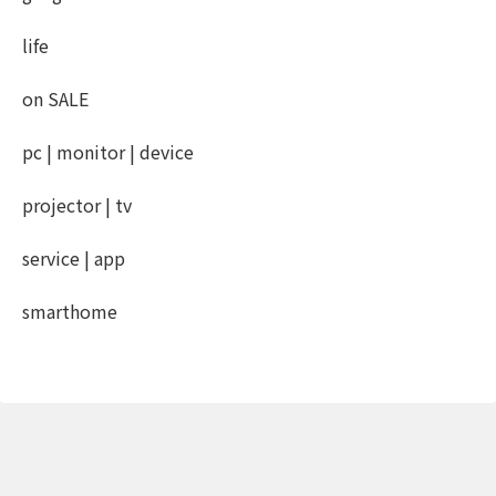
life
on SALE
pc | monitor | device
projector | tv
service | app
smarthome