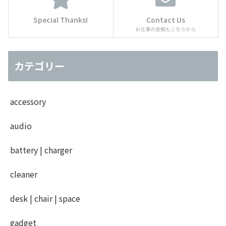
Special Thanks!
Contact Us
お仕事の依頼もこちらから
カテゴリー
accessory
audio
battery | charger
cleaner
desk | chair | space
gadget