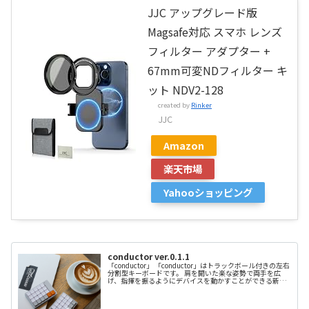
JJC アップグレード版
Magsafe対応 スマホ レンズ
フィルター アダプター +
67mm可変NDフィルター キ
ット NDV2-128
created by
Rinker
JJC
Amazon
楽天市場
Yahooショッピング
conductor ver.0.1.1
「conductor」 「conductor」はトラックボール付きの左右
分割型キーボードです。 肩を開いた楽な姿勢で両手を広
げ、指揮を振るようにデバイスを動かすことができる新し
い形の入力デバイス。 正式な量産を目指して製作中で、今
回プロトタ...